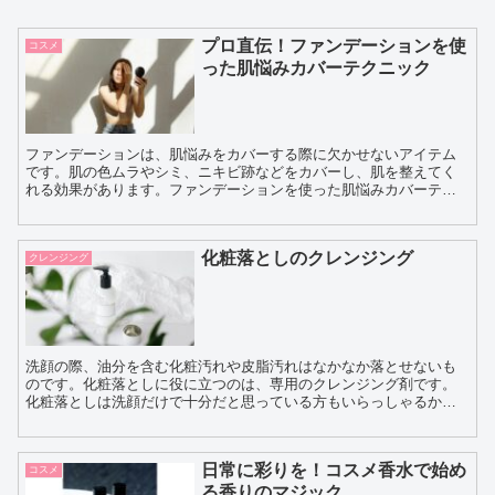
プロ直伝！ファンデーションを使
コスメ
った肌悩みカバーテクニック
ファンデーションは、肌悩みをカバーする際に欠かせないアイテム
です。肌の色ムラやシミ、ニキビ跡などをカバーし、肌を整えてく
れる効果があります。ファンデーションを使った肌悩みカバーテク
ニックとしては、まずは適切なカラーのファンデーションを選ぶ
こ...
化粧落としのクレンジング
クレンジング
洗顔の際、油分を含む化粧汚れや皮脂汚れはなかなか落とせないも
のです。化粧落としに役に立つのは、専用のクレンジング剤です。
化粧落としは洗顔だけで十分だと思っている方もいらっしゃるかも
しれませんが、肌のためには良くありません。 メイク汚れ...
日常に彩りを！コスメ香水で始め
コスメ
る香りのマジック