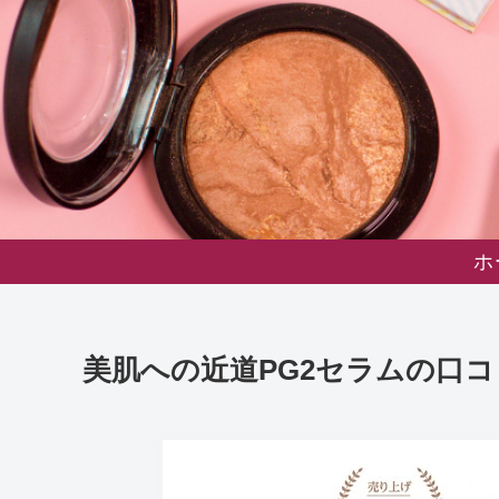
ホ
美肌への近道PG2セラムの口