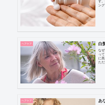
す。
ング
白
ヘアケア
なぜ
っていくの
に黒
ただ
あ
ヘアケア