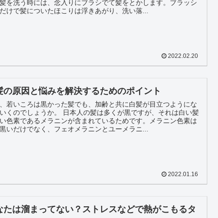
髪を洗う時には、念入りにブラシでて髪をとかします。ブラッシ
だけで髪についたほこりは浮きあがり、洗い落...
2022.02.20
髪の原因と悩みを解決するためのポイント
、若いころは黒かった髪でも、加齢と共に白髪が目立つようにな
でしょうか。 日本人の髪は多くが黒ですが、それは白い髪
い色素であるメラニンが含まれているためです。メラニン色素は
黒いだけでなく、フェオメラニンとユーメラニ...
2022.01.16
なたは溜まってない？ストレスなどで熱がこもるタ