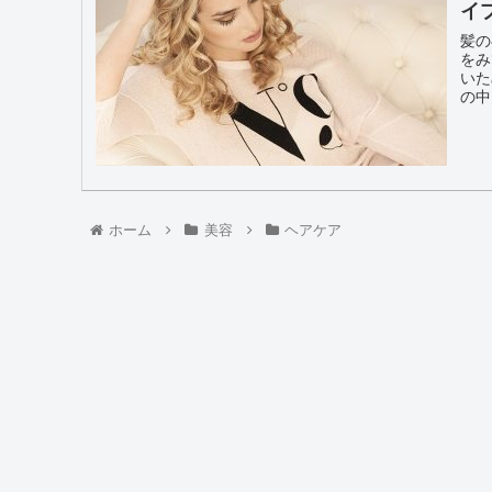
イ
髪の
をみ
いた
の中
ホーム
美容
ヘアケア