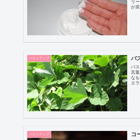
リー
が戻
バ
バストアップ
バス
言葉
なものなの
エラ
コ
バストアップ