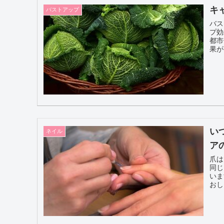
キ
バストアップ
バス
プ効
都市
い
ネイル
ア
爪は
同じ
いま
おし