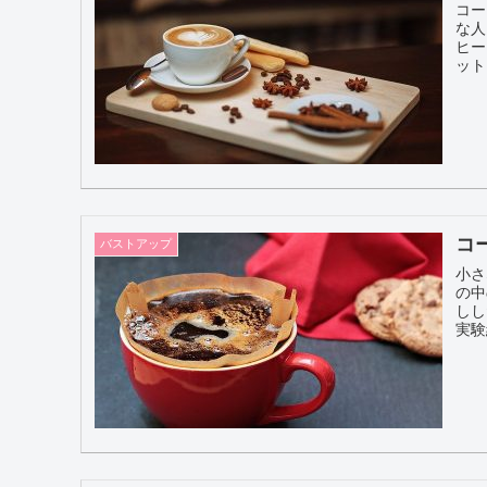
コー
な人
ヒー
コ
バストアップ
小さ
の中
しし
実験