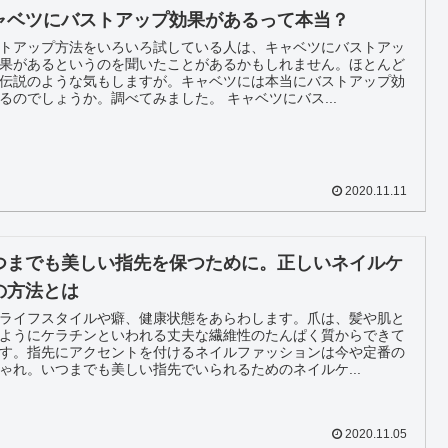
ャベツにバストアップ効果があるって本当？
トアップ方法をいろいろ試している人は、キャベツにバストアッ
果があるというのを聞いたことがあるかもしれません。ほとんど
伝説のような気もしますが。キャベツには本当にバストアップ効
果がるのでしょうか。調べてみました。 キャベツにバス...
2020.11.11
つまでも美しい指先を保つために。正しいネイルケ
の方法とは
ライフスタイルや癖、健康状態をあらわします。爪は、髪や肌と
ようにケラチンといわれる丈夫な繊維性のたんぱく質からできて
す。指先にアクセントを付けるネイルファッションは今や定番の
ゃれ。いつまでも美しい指先でいられるためのネイルケ...
2020.11.05