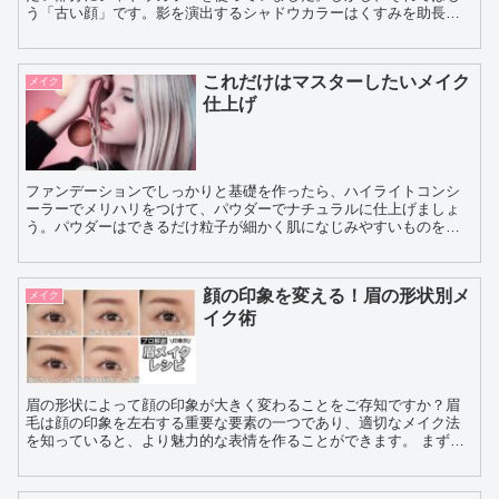
う「古い顔」です。影を演出するシャドウカラーはくすみを助長
し、さらに顔色を沈ませるのでますます老け顔にする原因になりま
す...
これだけはマスターしたいメイク
メイク
仕上げ
ファンデーションでしっかりと基礎を作ったら、ハイライトコンシ
ーラーでメリハリをつけて、パウダーでナチュラルに仕上げましょ
う。パウダーはできるだけ粒子が細かく肌になじみやすいものを選
びましょう。 メイク仕上げの上手な方法をご紹介しま...
顔の印象を変える！眉の形状別メ
メイク
イク術
眉の形状によって顔の印象が大きく変わることをご存知ですか？眉
毛は顔の印象を左右する重要な要素の一つであり、適切なメイク法
を知っていると、より魅力的な表情を作ることができます。 まず、
太めの眉毛をお持ちの方は、眉尻を少し細く整えることで顔の...