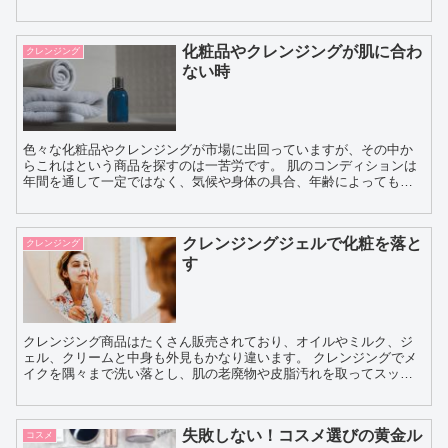
のファンデーションは、高いカバー力と崩れにくさが...
化粧品やクレンジングが肌に合わ
クレンジング
ない時
色々な化粧品やクレンジングが市場に出回っていますが、その中か
らこれはという商品を探すのは一苦労です。 肌のコンディションは
年間を通して一定ではなく、気候や身体の具合、年齢によっても違
うものです。お肌の乾燥やかぶれに弱いという人は、特に...
クレンジングジェルで化粧を落と
クレンジング
す
クレンジング商品はたくさん販売されており、オイルやミルク、ジ
ェル、クリームと中身も外見もかなり違います。 クレンジングでメ
イクを隅々まで洗い落とし、肌の老廃物や皮脂汚れを取ってスッキ
リさせることは肌ケアの基礎です。 スキンケアを...
失敗しない！コスメ選びの黄金ル
コスメ