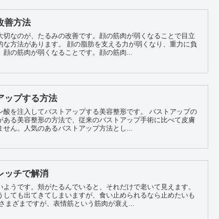
改善方法
大切なのが、たるみの改善です。顔の筋肉が弱くなることで目立
顔の脂肪を支える力が弱くなり、重力に負
顔の筋肉が弱くなることです。顔の筋肉...
アップする方法
注入してバストアップする美容整形です。 バストアップの
がある美容整形の方法で、従来のバストアップ手術に比べて皮膚
せん。人気のあるバストアップ方法とし...
レッチで解消
いようです。頬がたるんでいると、それだけで老いて見えます。
うしても出てきてしまいますが、食い止められるなら止めたいも
原因はさまざまですが、表情筋という筋肉が衰え...