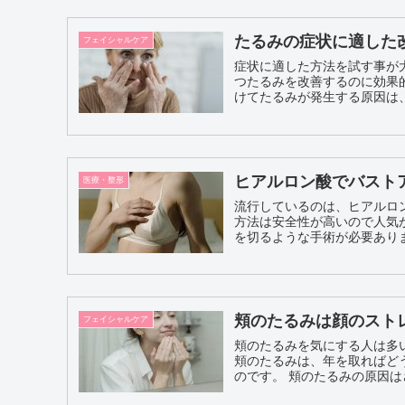
たるみの症状に適した
フェイシャルケア
症状に適した方法を試す事が
つたるみを改善するのに効果的な方法があります。 
けてたるみが発生する原因は、
ヒアルロン酸でバスト
医療・整形
流行しているのは、ヒアルロン酸を
方法は安全性が高いので人気
を切るような手術が必要ありま
頬のたるみは顔のスト
フェイシャルケア
頬のたるみを気にする人は多
頬のたるみは、年を取ればど
のです。 頬のたるみの