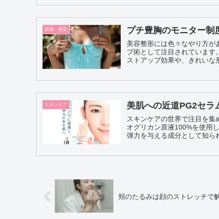
プチ豊胸のモニター制
医療・整形
美容整形には色々なやり方が
プ術として注目されています。 従来の豊胸手術は、施術の効果がずっと続くことや、大
ストアップ効果や、きれいな形
美肌への近道PG2セラ
スキンケア
スキンケアの世界で注目を集
オグリカン原液100%を使
弾力を与える成分として知られ
頬のたるみは顔のストレッチで