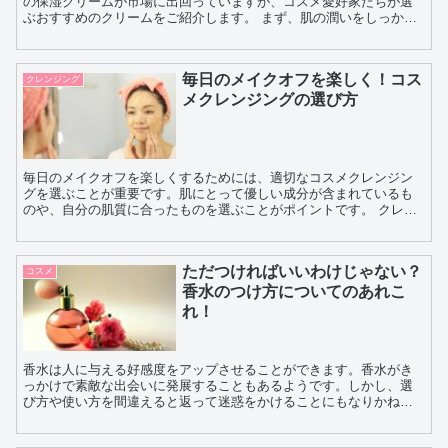
の保湿クリームが市場に出回っていますが、コスメ愛好家たちが選
ぶおすすめのクリームをご紹介します。 まず、肌の潤いをしっかり
と守りながら透明感を与えてくれる「クレ・ド・ポーボーテ ...
毎日のメイクオフを楽しく！コス
クレンジング
メクレンジングの選び方
毎日のメイクオフを楽しくするためには、適切なコスメクレンジン
グを選ぶことが重要です。肌にとって優しい成分が含まれているも
のや、自分の肌質に合ったものを選ぶことがポイントです。 クレン
ジングオイルやミルク、ジェル、クリームなど、様々なタイプ...
ただつければいいわけじゃない？
コスメ
香水のつけ方についてのあれこ
れ！
香水は人に与える好感度をアップさせることができます。香水がき
っかけで素敵な出会いに発展することもあるようです。しかし、選
び方や使い方を間違えると返って迷惑をかけることにもなりかねま
せん。そうならないためにも今回は、香水のつけ方を中心にまと
め...