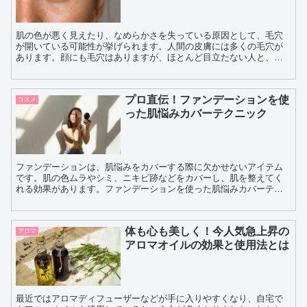
肌の色が悪く見えたり、なめらかさを失っている原因として、毛穴
が開いている可能性が挙げられます。人間の皮膚には多くの毛穴が
あります。顔にも毛穴はありますが、ほとんど目立たない人と、毛
穴がポツポツと黒っぽく見える人がいます。肌の毛穴が開きっぱ
な...
プロ直伝！ファンデーションを使
コスメ
った肌悩みカバーテクニック
ファンデーションは、肌悩みをカバーする際に欠かせないアイテム
です。肌の色ムラやシミ、ニキビ跡などをカバーし、肌を整えてく
れる効果があります。ファンデーションを使った肌悩みカバーテク
ニックとしては、まずは適切なカラーのファンデーションを選ぶ
こ...
体も心も美しく！今人気急上昇の
アロマ
アロマオイルの効果と使用法とは
最近ではアロマディフューザーなどが手に入りやすくなり、自宅で