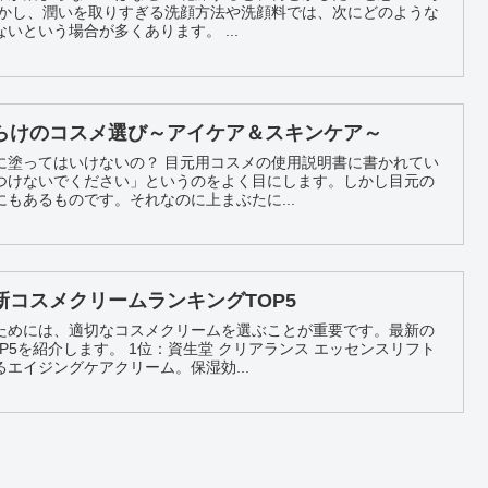
しかし、潤いを取りすぎる洗顔方法や洗顔料では、次にどのような
潤いを与えても乾燥が治まらないという場合が多くあります。 ...
らけのコスメ選び～アイケア＆スキンケア～
に塗ってはいけないの？ 目元用コスメの使用説明書に書かれてい
つけないでください」というのをよく目にします。しかし目元の
もあるものです。それなのに上まぶたに...
コスメクリームランキングTOP5
ためには、適切なコスメクリームを選ぶことが重要です。最新の
生堂 クリアランス エッセンスリフト
エイジングケアクリーム。保湿効...