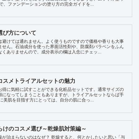
てしまうことも。 そこで、ファンデーションの塗り方の完全ガイドを...
選び方について
は避けては通れません。よく使うものですので価格や香りも大事
ません。石油成分を使った界面活性剤や、防腐剤パラペンをふん
くありませんので、成分表示の欄は入念にチェッ...
コスメトライアルセットの魅力
お得に気軽に試すことができる化粧品セットです。通常サイズの
額になってしまうこともありますが、トライアルセットならば手
に試すことができます。 特に美肌を目指す方にとっては、自分の肌に合っ...
らけのコスメ選び～乾燥肌対策編～
燥が治まらないのはなぜ？ 乾燥すると、何とかしたいと思い「与