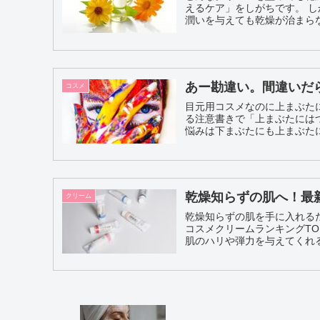
えるケア」をしがちです。 
あー勘違い。間違いだ
コスメ
目元用コスメなのに上まぶた
る注意書きで「上まぶたには
悩みは下まぶたにも上まぶたに
乾燥知らずの肌へ！最新
クリーム
乾燥知らずの肌を手に入れる
コスメクリームランキングTOP5を紹介します。 1位：資
肌のハリや弾力を与えてくれる