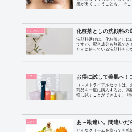
感が出
化粧落としの洗顔料の
クレンジング
洗顔料選びは、化粧落としに
ですが、配合成分も無視でき
だんに使っている洗顔料も少な
お得に試して美肌へ！
コスメ
コスメトライアルセットは、
商品を一度に購入すると、高
軽
あ～勘違い。間違いだ
コスメ
どんなクリームを塗っても乾