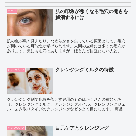
肌の印象が悪くなる毛穴の開きを
コスメ
解消するには
肌の色が悪く見えたり、なめらかさを失っている原因として、毛穴
が開いている可能性が挙げられます。人間の皮膚には多くの毛穴が
あります。顔にも毛穴はありますが、ほとんど目立たない人と、毛
穴がポツポツと黒っぽく見える人がいます。肌の毛穴が開きっぱ
な...
クレンジングミルクの特徴
クレンジング
クレンジング剤で化粧を落とす専用のものはたくさんの種類があ
り、クレンジングミルク、クレンジングオイル、クレンジングジェ
ル、ふき取りタイプのクレンジングなどをよく目にします。 商品に
よってさまざまな成分が配合されているので、重要なのは自...
目元ケアとクレンジング
クレンジング