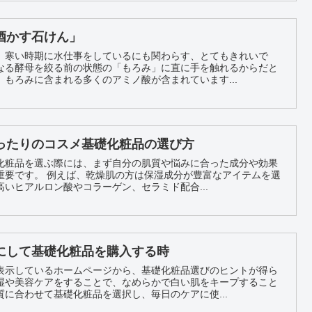
酒かす石けん」
、寒い時期に水仕事をしているにも関わらす、とてもきれいで
なる酵母を絞る前の状態の「もろみ」に直に手を触れるからだと
もろみに含まれる多くのアミノ酸が含まれています...
ったりのコスメ基礎化粧品の選び方
化粧品を選ぶ際には、まず自分の肌質や悩みに合った成分や効果
成分が豊富なアイテムを選
いヒアルロン酸やコラーゲン、セラミド配合...
にして基礎化粧品を購入する時
表示しているホームページから、基礎化粧品選びのヒントが得ら
湿や美容ケアをすることで、なめらかで白い肌をキープすること
に合わせて基礎化粧品を選択し、毎日のケアに使...