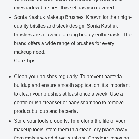
eyeshadow brushes, this set has you covered.
Sonia Kashuk Makeup Brushes: Known for their high-
quality bristles and sleek design, Sonia Kashuk
brushes are a favorite among beauty enthusiasts. The
brand offers a wide range of brushes for every
makeup need.
Care Tips:
Clean your brushes regularly: To prevent bacteria
buildup and ensure smooth application, it’s important
to clean your brushes at least once a week. Use a
gentle brush cleanser or baby shampoo to remove
product buildup and bacteria.
Store your tools properly: To prolong the life of your
makeup tools, store them in a clean, dry place away
from moisture and direct sunlight. Consider investing