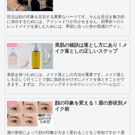
目元は顔の印象を左右する重要なパーツです。そんな目元を魅力的
に演出するためには、アイシャドウが欠かせません。四季折々のト
レンドメイクを楽しむためには、季節に合った色や質感のアイシャ
ドウを選ぶことがポイントです。 春は明るい色やパステルカラ...
美肌の秘訣は落とし方にあり！メ
メイク
イク落としの正しいステップ
美肌を保つためには、メイク落としの方法が重要です。メイク落と
しを正しく行うことで肌に負担をかけずにメイクを落とすことがで
きます。まずは、クレンジングオイルやクレンジングバームなどの
油でメイクを浮かせるアイテムを使い、メイクを優しく溶かしま
す...
顔の印象を変える！眉の形状別メ
メイク
イク術
眉の形状によって顔の印象が大きく変わることをご存知ですか？眉