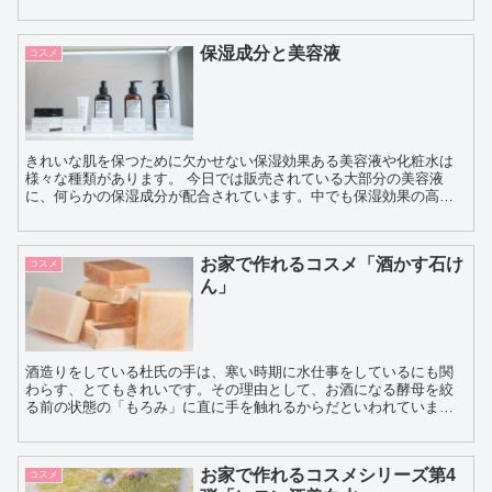
ょう。保湿力の高いヒアルロン酸やコラーゲン、セラミド配合...
保湿成分と美容液
コスメ
きれいな肌を保つために欠かせない保湿効果ある美容液や化粧水は
様々な種類があります。 今日では販売されている大部分の美容液
に、何らかの保湿成分が配合されています。中でも保湿効果の高い
化粧品によく含まれている成分として有名なのは、セラミド...
お家で作れるコスメ「酒かす石け
コスメ
ん」
酒造りをしている杜氏の手は、寒い時期に水仕事をしているにも関
わらす、とてもきれいです。その理由として、お酒になる酵母を絞
る前の状態の「もろみ」に直に手を触れるからだといわれていま
す。酒かすには、もろみに含まれる多くのアミノ酸が含まれていま
す...
お家で作れるコスメシリーズ第4
コスメ