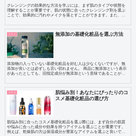
クレンジングの効果的な方法を学ぶには、まず肌のタイプや状態を
理解することが重要です。肌の状態に合ったクレンジング剤を選ぶ
ことで、効果的に汚れやメイクを落とすことができます。また、ク
レンジング剤を適量使い、やさしくマッサージすることで、肌...
無添加の基礎化粧品を選ぶ方法
コスメ
添加物の入っていない基礎化粧品を好む人は少なくないですが、無
添加が良いとは必ずしも言い切れません。 商品に無添加という表示
があったとしても、旧指定成分が無添加という意味であることが多
く、一概に安心とは限らないので注意が必要です。基礎化...
肌悩み別！あなたにぴったりのコ
コスメ
スメ基礎化粧品の選び方
肌悩み別に合ったコスメ基礎化粧品を選ぶ際には、まず自分の肌質
や悩みに合った成分や効果を持つアイテムを選ぶことが重要です。
例えば、乾燥肌の方は保湿成分が豊富なアイテムを選ぶと良いでし