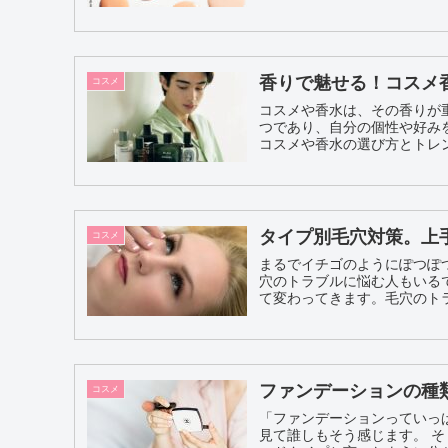
香りで魅せる！コスメ
コスメ
コスメや香水は、その香りが
つであり、自分の個性や好み
タイプ別毛穴対策。上
コスメ
まるでイチゴのようにぽつぽ
穴のトラブルに悩む人もいる
て変わってきます。毛穴のトラ
ファンデーションの種
コスメ
「ファンデーションっていっ
見て誰しもそう感じます。 