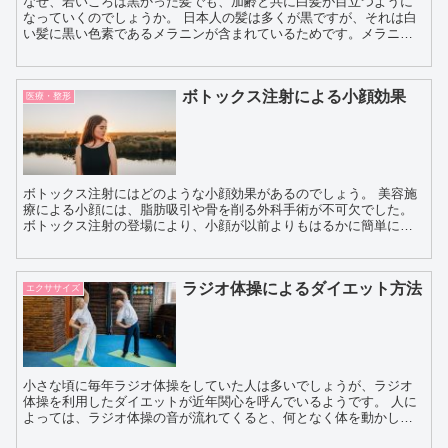
なぜ、若いころは黒かった髪でも、加齢と共に白髪が目立つように
なっていくのでしょうか。 日本人の髪は多くが黒ですが、それは白
い髪に黒い色素であるメラニンが含まれているためです。メラニン
色素はただ黒いだけでなく、フェオメラニンとユーメラニ...
ボトックス注射による小顔効果
医療・整形
ボトックス注射にはどのような小顔効果があるのでしょう。 美容施
療による小顔には、脂肪吸引や骨を削る外科手術が不可欠でした。
ボトックス注射の登場により、小顔が以前よりもはるかに簡単に、
手軽に得られるようになったのです。 ボトックス...
ラジオ体操によるダイエット方法
エクササイズ
小さな頃に毎年ラジオ体操をしていた人は多いでしょうが、ラジオ
体操を利用したダイエットが近年関心を呼んでいるようです。 人に
よっては、ラジオ体操の音が流れてくると、何となく体を動かして
しまうようです。自宅でも無理なく気軽に続けられるラジ...