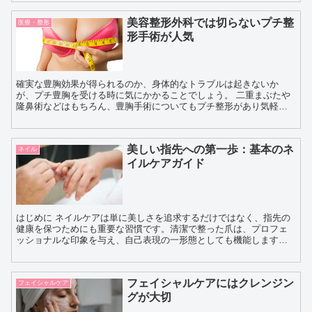
美容整形外科では切らないプチ整
医療・整形
形手術が人気
確実な豊胸効果が得られるのか、身体的なトラブルは起きないか
が、プチ豊胸を受ける時に気にかかることでしょう。 二重まぶたや
隆鼻術などはもちろん、豊胸手術についてもプチ整形があり気軽に
手術が受けられるようになっています。プチ豊胸なら、施術...
美しい指先への第一歩：基本のネ
ネイル
イルケアガイド
はじめに ネイルケアは単に美しさを追求するだけではなく、指先の
健康を保つためにも重要な習慣です。清潔で整った爪は、プロフェ
ッショナルな印象を与え、自己表現の一形態としても機能します。
この記事では、ネイルケアの基本から詳細なテクニックまでを...
フェイシャルケアにはクレンジン
フェイシャルケア
グが大切