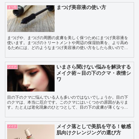
まつげ美容液の使い方
まつ毛
まつげや、まつげの周囲の皮膚を美しく保つためにまつげ美容液を
使います。まつげのトリートメントや周辺の保湿効果を、より高め
るためには、どのようなまつげ美容液の使い方をしたら良いのでし
ょうか。 まつげ美容液は、毎日使うことを前提としていま...
いまさら聞けない悩みを解決する
メイク
メイク術～目の下のクマ・表情シ
ワ
目の下のクマに悩んでいる人も多いのではないでしょうか。目の下
のクマは、本当に厄介です。このクマにはいくつかの原因がありま
す。たとえば老化現象のひとつとして、目の下の皮膚が薄くなって
表面の血管が透けて見えやすくなったり、遺伝やアレルギーなど
自...
メイク落としで美肌を守る！敏感
メイク
肌向けクレンジングの選び方