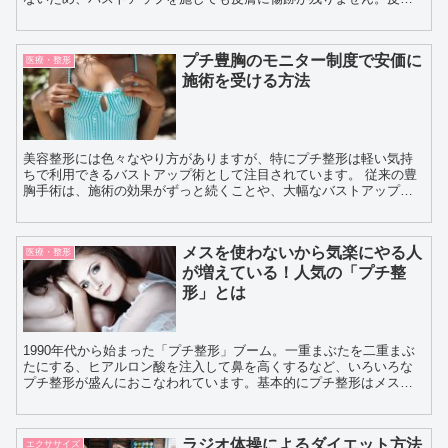
を切り、シリコンパッドを挿入する方法の場合、手術後の...
プチ豊胸のモニター制度で安価に
医療・整形
施術を受ける方法
美容整形には色々なやり方がありますが、特にプチ整形は軽い気持
ちで利用できるバストアップ術として注目されています。 従来の豊
胸手術は、施術の効果がずっと続くことや、大幅なバストアップ効
果や、きれいな形状にする効果が得られます。ですが、胸...
メスを使わないから気楽にやる人
医療・整形
が増えている！人気の「プチ整
形」とは
1990年代から始まった「プチ整形」ブーム。一重まぶたを二重まぶ
たにする、ヒアルロン酸を注入して鼻を高くするなど、いろいろな
プチ整形が盛んにおこなわれています。基本的にプチ整形はメスを
使わないため、気軽におこなう人が多いようです。キレイ応援...
ラジオ体操によるダイエット方法
エクササイズ