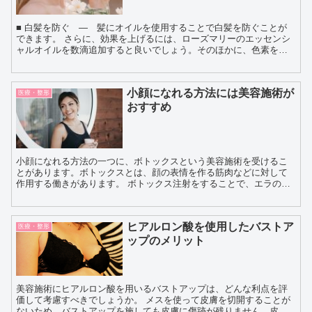
■ 白髪を防ぐ ― 髪にオイルを使用することで白髪を防ぐことが
できます。 さらに、効果を上げるには、ローズマリーのエッセンシ
ャルオイルを数滴追加すると良いでしょう。そのほかに、色素を沈
着させるよう内側から働きかける細胞を強化する成分を...
小顔になれる方法には美容施術が
医療・整形
おすすめ
小顔になれる方法の一つに、ボトックスという美容施術を受けるこ
とがあります。ボトックスとは、顔の表情を作る筋肉などに対して
作用する働きがあります。 ボトックス注射をすることで、エラの張
っている顔を小さくするというアプローチになります。顎...
ヒアルロン酸を使用したバストア
医療・整形
ップのメリット
美容施術にヒアルロン酸を用いるバストアップは、どんな利点を評
価して考慮すべきでしょうか。 メスを使って皮膚を切開することが
ないため、バストアップを施しても皮膚に傷跡が残りません。皮膚